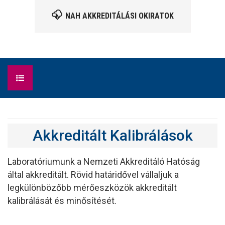
NAH AKKREDITÁLÁSI OKIRATOK
KEZDŐLAP
Akkreditált Kalibrálások
MÉRŐESZKÖZ KALIBRÁLÁS
MÉRŐESZKÖZ FORGALMAZÁS
Laboratóriumunk a Nemzeti Akkreditáló Hatóság
által akkreditált. Rövid határidővel vállaljuk a
TANUSÍTVÁNYOK
legkülönbözőbb mérőeszközök akkreditált
kalibrálását és minősítését.
HÍREK