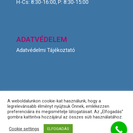
H-Cs: 8:30-16:00, P: 8:30-15:00
ADATVÉDELEM
Adatvédelmi Tájékoztató
A weboldalunkon cookie-kat használunk, hogy a
legrelevánsabb élményt nyújtsuk Önnek, emlékezzen
S + V Engineering Kereskedelmi és Szolgáltató Kft.
preferenciáira és megismételje látogatásait. Az „Elfogadás”
gombra kattintva hozzájárul az összes süti használatához.
Minden jog fenntartva!
Cookie settings
ELFOGADÁS